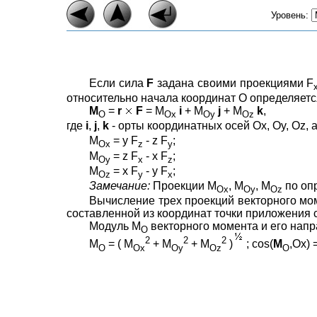
Уровень:
Если сила
F
задана своими проекциями F
относительно начала координат О определяет
M
=
r
F
= M
i
+ M
j
+ M
k
,
O
Ox
Oy
Oz
где
i
,
j
,
k
- орты координатных осей Ox, Oy, Oz,
M
= y F
- z F
;
Ox
z
y
M
= z F
- x F
;
Oy
x
z
M
= x F
- y F
;
Oz
y
x
Замечание:
Проекции M
, M
, M
по оп
Ox
Oy
Oz
Вычисление трех проекций векторного мо
составленной из координат точки приложения 
Модуль M
векторного момента и его нап
O
2
2
2
M
= ( M
+ M
+ M
)
; cos(
M
,Ox) 
O
Ox
Oy
Oz
O