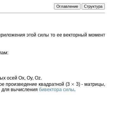
 приложения этой силы то ее векторный момент
лам:
х осей Ox, Oy, Oz.
ое произведение квадратной (3
3) - матрицы,
ся для вычисления
бивектора силы
.