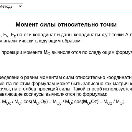
Момент силы относительно точки
, F
, F
на оси координат и даны координаты x,y,z точки А
x
y
z
ся аналитически следующим образом:
 а проекции момента
M
вычисляются по следующим форму
O
ределению равны моментам силы относительно координатны
мента по этим формулам может быть записано как матричн
силы, на столбец проекций силы. Такой способ использует
равляющие косинусы вычисляются по формулам:
= M
/ M
; cos(
M
,Oy) = M
/ M
; cos(
M
,Oz) = M
/ M
;
Ox
O
O
Oy
O
O
Oz
O