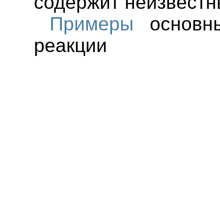
содержит неизвестн
Примеры
основны
реакции