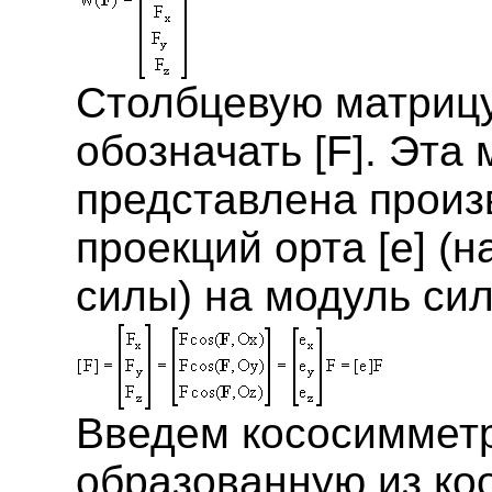
Столбцевую матрицу
обозначать [F]. Эта
представлена произ
проекций орта [e] (
силы) на модуль сил
Введем кососимметр
образованную из коо