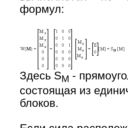
формул:
Здесь S
- прямоуго
M
состоящая из единич
блоков.