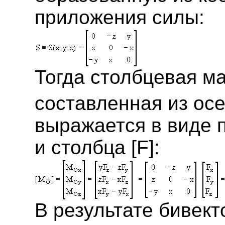
приложения силы:
Тогда столбцевая м
составленная из ос
выражается в виде 
и столбца [F]:
В результате бивек