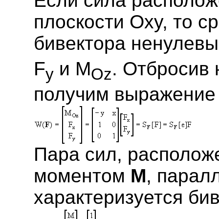
Если сила располож
плоскости Oxy, то с
бивектора ненулевы
F
и M
. Отбросив
y
Oz
получим выражение 
Парa сил, расположе
моментом
M
, парал
характеризуется би