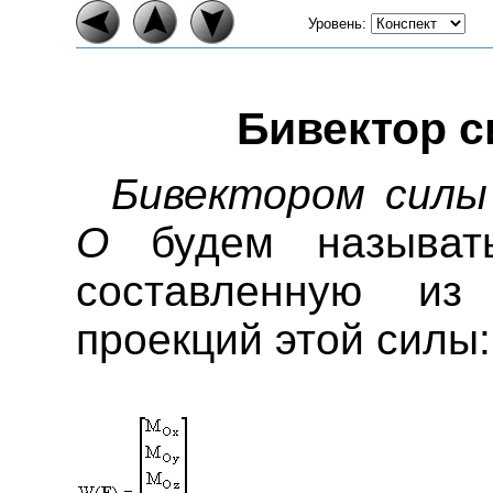
Уровень:
Бивектор с
Бивектором сил
O
будем называть
составленную и
проекций этой силы: