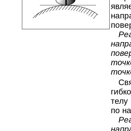
явл
нап
пове
Ре
нап
пове
точк
точк
Св
гибк
телу
по н
Ре
напр