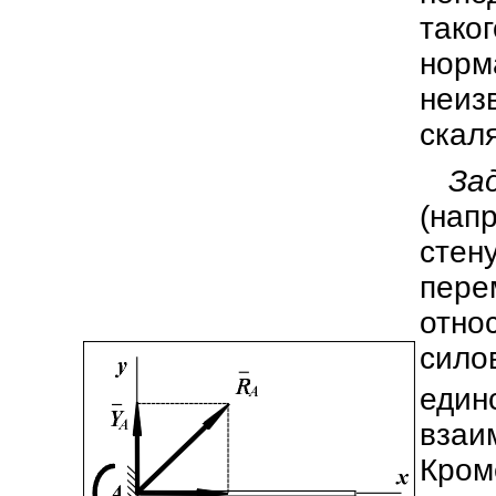
так
нор
неи
скал
За
(нап
стен
пер
отно
сил
ед
взаи
Кром