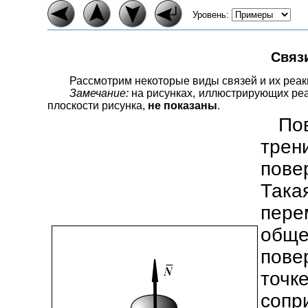
Уровень:
Связи
Рассмотрим некоторые виды связей и их реак
Замечание:
на рисунках, иллюстрирующих реак
плоскости рисунка,
не показаны
.
По
тре
пов
Так
пере
обще
пове
точк
соп