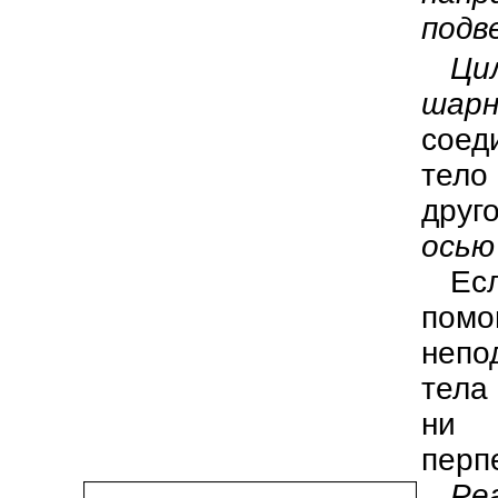
подв
Ци
шарн
соед
тело
друг
осью
Ес
пом
непо
тела
ни 
перп
Ре