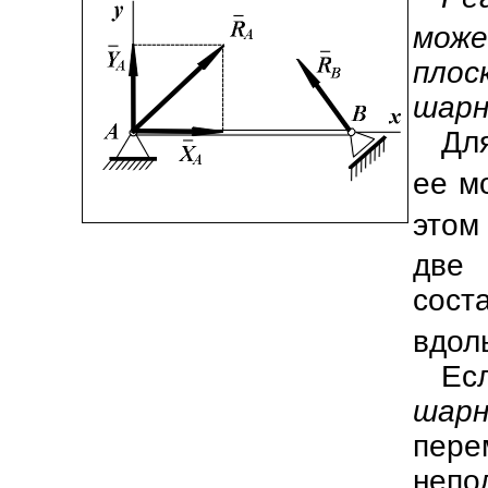
може
плос
шарн
Дл
ее м
этом
две
сос
вдол
Ес
шарн
пер
непо