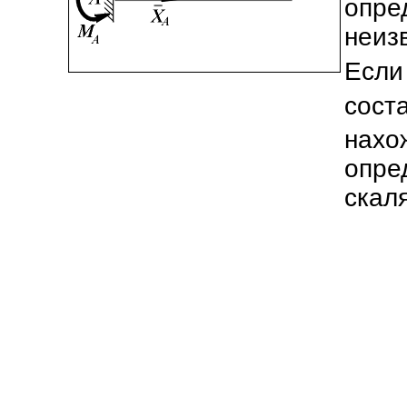
опр
неиз
Ес
сос
нахо
опр
скал