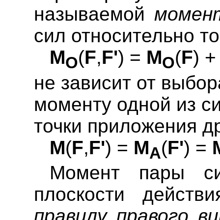
называемой
момен
сил относительно то
M
(
F
,
F'
) =
M
(
F
) 
O
O
не зависит от выбор
моменту одной из с
точки приложения д
M
(
F
,
F'
) =
M
(
F'
) =
A
Момент пары 
плоскости действ
правилу правого в