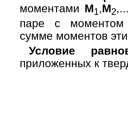
моментами
M
,
M
,..
1
2
паре с моменто
сумме моментов эти
Условие равно
приложенных к твер