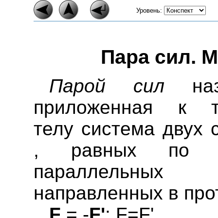
Уровень:
Пара сил. 
Парой сил
назы
приложенная к т
телу система двух с
, равных по м
параллель
направленных в про
F
= -
F'
; F=F'.