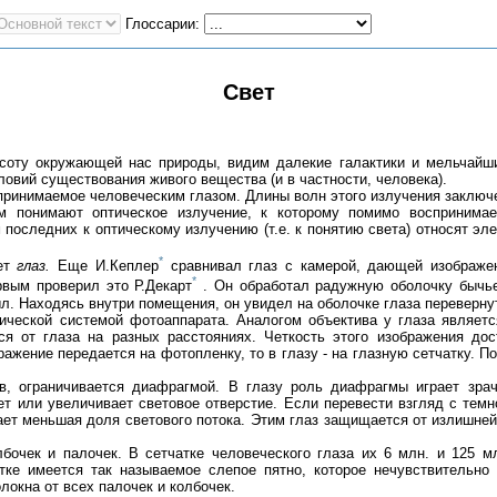
Глоссарии:
Свет
соту окружающей нас природы, видим далекие галактики и мельчайш
овий существования живого вещества (и в частности, человека).
ринимаемое человеческим глазом. Длины волн этого излучения заключен
м понимают оптическое излучение, к которому помимо воспринимаем
последних к оптическому излучению (т.е. к понятию света) относят эле
*
ает
глаз.
Еще И.Кеплер
сравнивал глаз с камерой, дающей изображен
*
вым проверил это Р.Декарт
. Он обработал радужную оболочку бычьег
рыл. Находясь внутри помещения, он увидел на оболочке глаза переверну
ической системой фотоаппарата. Аналогом объектива у глаза являет
ся от глаза на разных расстояниях. Четкость этого изображения дос
ажение передается на фотопленку, то в глазу - на глазную сетчатку. П
в, ограничивается диафрагмой. В глазу роль диафрагмы играет зрач
т или увеличивает световое отверстие. Если перевести взгляд с темн
ает меньшая доля светового потока. Этим глаз защищается от излишней
лбочек и палочек. В сетчатке человеческого глаза их 6 млн. и 125 м
ке имеется так называемое слепое пятно, которое нечувствительно 
локна от всех палочек и колбочек.