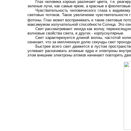
Глаз человека хорошо различает цвета, т.е. реаги
зеленые лучи, как самые яркие, а красные и фиолетовые
Чувствительность человеческого глаза к видимому
световых потоков. Такое увеличение чувствительности
фотоны. Глаз может воспринимать и такие световые пот
максимумом излучательной способности Солнца. Это озна
Свет рассматривают иногда как волну, переносящую
волновые свойства света, в других - корпускулярные.
Свет характеризуется длиной волны, частотой коле
означает, что за миллионную долю секунды свет проходит 
Быстрее всего свет движется в пустом пространстве
успевает раскачивать атомные ядра и электроны внутр
этом внешние электроны атомов начинают повторять движ