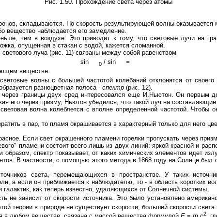
Рис. 1.50. Прохождение света через атомы
тронов, складываются. Но скорость результирующей волны оказывается
ибо вещество наблюдается его замедление.
еньше, чем в воздухе. Это приводит к тому, что световые лучи на г
ожка, опущенная в стакан с водой, кажется сломанной.
светового луча (рис. 11) связаны между собой равенством
sin
/ sin
=
0
вующем веществе.
 световые волны с большей частотой колебаний отклонятся от своего
 образуется разноцветная полоса -
спектр
(рис. 12).
ерез границы двух сред интересовался еще И.Ньютон. Он первым док
ая его через призму, Ньютон убедился, что такой луч на составляющие
 световая волна колеблется с вполне определенной частотой. Чтобы 
атить в пар, то пламя окрашивается в характерный только для него цве
красное. Если свет окрашенного пламени горелки пропускать через призм
иевого" пламени состоит всего лишь из двух линий: яркой красной и рас
 образом, спектр показывает, от каких химических элементов идет изл
тов. В частности, с помощью этого метода в 1868 году на Солнце был о
очников света, перемещающихся в пространстве. У таких источник
лн, а если он приближается к наблюдателю, то - в область коротких в
и галактик, как теперь известно, удаляющихся от Солнечной системы.
сть не зависит от скорости источника. Это было установлено америка
этой теории в природе не существует скорости, большей скорости света 
2
ся в любом веществе, связана с массой вещества формулой
E
=
m
c
, г