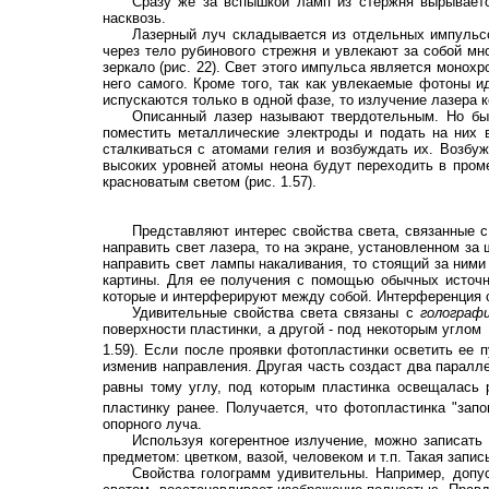
Сразу же за вспышкой ламп из стержня вырываетс
насквозь.
Лазерный луч складывается из отдельных импульсо
через тело рубинового стрежня и увлекают за собой м
зеркало (рис. 22). Свет этого импульса является монох
него самого. Кроме того, так как увлекаемые фотоны и
испускаются только в одной фазе, то излучение лазера к
Описанный лазер называют твердотельным. Но быв
поместить металлические электроды и подать на них 
сталкиваться с атомами гелия и возбуждать их. Возбуж
высоких уровней атомы неона будут переходить в проме
красноватым светом (рис. 1.57).
Представляют интерес свойства света, связанные с
направить свет лазера, то на экране, установленном за
направить свет лампы накаливания, то стоящий за ними
картины. Для ее получения с помощью обычных источн
которые и интерферируют между собой. Интерференция с
Удивительные свойства света связаны с
голографи
поверхности пластинки, а другой - под некоторым углом
1.59). Если после проявки фотопластинки осветить ее 
изменив направления. Другая часть создаст два парал
равны тому углу, под которым пластинка освещалась р
пластинку ранее. Получается, что фотопластинка "запо
опорного луча.
Используя когерентное излучение, можно записать 
предметом: цветком, вазой, человеком и т.п. Такая зап
Свойства голограмм удивительны. Например, допу