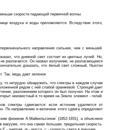
 меньше скорости падающей первичной волны.
ранице воздуха и воды преломляются. Вследствие этого,
 первоначального направления сильнее, чем с меньшей.
азал, что дневной свет состоит из цветных лучей. Но,
 не разлагается. Он назвал излучение, не разлагающееся
окончательно доказать, что белый свет сложный, Ньютон
т. Так, медь дает зеленое
у, то нетрудно обнаружить, что спектры в каждом случае
положенной рядом с ней слабой оранжевой. Стронций дает
учение, разложением которого он был получен. На этом и
ткрыт неизвестный в то время на Земле элемент - гелий.
ов спектры сдвигаются: если источник удаляется от
олн. По направлению и величине этого сдвига определяют
*
нским физиком А.Майкельсоном
(1852-1931), а объяснено
в вакууме, что она самая большая, предельная скорость.
де
Е
- энергия,
m
- масса,
c
- скорость света в вакууме.