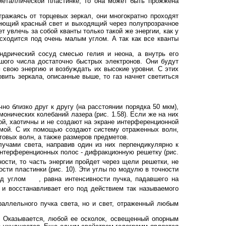
металлической пластинке, то она может быть прожжена
ражаясь от торцевых зеркал, они многократно проходят
меющий красный свет и выходящий через полупрозрачное
 увлечь за собой кванты только такой же энергии, как у
асходится под очень малым углом. А так как все кванты
дрический сосуд смесью гелия и неона, а внутрь его
шого числа достаточно быстрых электронов. Они будут
м свою энергию и возбуждать их высокие уровни. С этих
вить зеркала, описанные выше, то газ начнет светиться
о близко друг к другу (на расстоянии порядка 50 мкм),
онических колебаний лазера (рис. 1.58). Если же на них
ой, хаотичны и не создают на экране интерференционной
змой. С их помощью создают систему отраженных волн,
товых волн, а также размеров предметов.
учами света, направив один из них перпендикулярно к
интерференционных полос - дифракционную решетку (рис.
ости, то часть энергии пройдет через щели решетки, не
сти пластинки (рис. 10). Эти углы по модулю в точности
под углом
, равна интенсивности пучка, падавшего на
, и восстанавливает его под действием так называемого
араллельного пучка света, но и свет, отраженный любым
. Оказывается, любой ее осколок, освещенный опорным