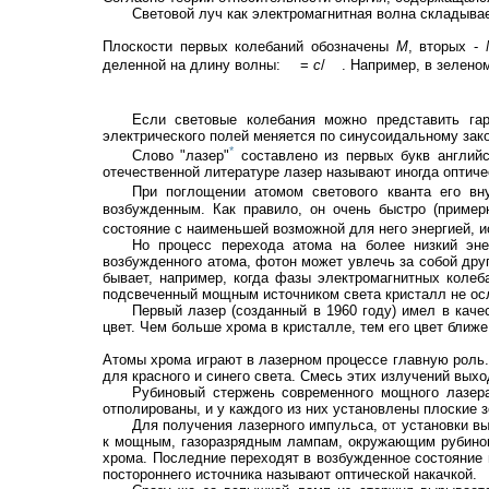
Световой луч как электромагнитная волна складыва
Плоскости первых колебаний обозначены
М
, вторых -
деленной на длину волны:
=
c
/
. Например, в зелено
Если световые колебания можно представить га
электрического полей меняется по синусоидальному зако
*
Слово "лазер"
составлено из первых букв английс
отечественной литературе лазер называют иногда оптиче
При поглощении атомом светового кванта его вну
возбужденным. Как правило, он очень быстро (пример
состояние с наименьшей возможной для него энергией, 
Но процесс перехода атома на более низкий эне
возбужденного атома, фотон может увлечь за собой дру
бывает, например, когда фазы электромагнитных колеб
подсвеченный мощным источником света кристалл не осла
Первый лазер (созданный в 1960 году) имел в каче
цвет. Чем больше хрома в кристалле, тем его цвет ближе
Атомы хрома играют в лазерном процессе главную роль.
для красного и синего света. Смесь этих излучений выхо
Рубиновый стержень современного мощного лазера
отполированы, и у каждого из них установлены плоские з
Для получения лазерного импульса, от установки в
к мощным, газоразрядным лампам, окружающим рубинов
хрома. Последние переходят в возбужденное состояние 
постороннего источника называют оптической накачкой.