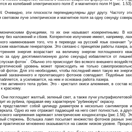
ется из колебаний электрического поля
Е
и магнитного поля
Н
(рис. 1.53)
N.
Очевидно, эти плоскости перпендикулярны друг другу. Частоту э
м световом луче электрическое и магнитное поля за одну секунду совер
рмоническими функциями, то их они называют
когерентными.
В ког
ну без наложений и сбоев. Когерентное излучение имеют, например,
лаз
кого наименования того, что в переводе на русский язык означает "
ским квантовым генератором. Это связано с принципом работы лазера, 
тренняя энергия возрастает на величину энергии поглощенного ква
но за одну десятимиллионную долю секунды) избавляется от лишней 
*
испуская фотон
. Обычно это происходит без всякого внешнего воздейст
ргетический уровень может происходить не только самопроизвольн
гой фотон. Для это необходимо, чтобы последний имел такую же энерги
аний захваченного и пролетающего фотонов совпадают. Подобные захв
бляется, а усиливается, на нем и основана работа лазера.
стве активного тела рубин. Это - кристалл окиси алюминия, в состав к
 к красному.
 Они поглощают желтый, зеленый свет, а также лучи ультрафиолетовой
дит из рубина, придавая ему характерную "рубиновую" окраску.
 представляет собой цилиндр диаметром в несколько сантиметров и
еркала. Одно из них отражает падающий на него свет полностью, а друго
ысокого напряжения заряжают электрические конденсаторы (рис.1.56). Э
ый стержень. Вспышка ламп посылает множество фотонов разных энерг
и практически мгновенно оказываются на самом низком уровне. Процесс