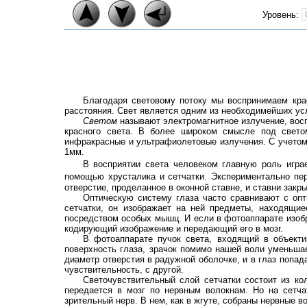
Уровень:
Благодаря световому потоку мы воспринимаем кра
расстояния. Свет является одним из необходимейших усл
Светом
называют электромагнитное излучение, восп
красного света. В более широком смысле под свето
инфракрасные и ультрафиолетовые излучения. С учетом 
1мм.
В восприятии света человеком главную роль игр
помощью хрусталика и сетчатки. Экспериментально пер
отверстие, проделанное в оконной ставне, и ставни зак
Оптическую систему глаза часто сравнивают с опт
сетчатки, он изображает на ней предметы, находящие
посредством особых мышц. И если в фотоаппарате изобр
кодирующий изображение и передающий его в мозг.
В фотоаппарате пучок света, входящий в объекти
поверхность глаза, зрачок помимо нашей воли уменьшае
диаметр отверстия в радужной оболочке, и в глаз попад
чувствительность, с другой.
Светочувствительный слой сетчатки состоит из ко
передается в мозг по нервным волокнам. Но на сетчат
зрительный нерв. В нем, как в жгуте, собраны нервные во