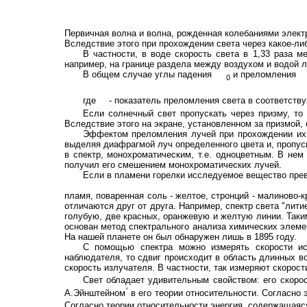
Первичная волна и волна, рожденная колебаниями элек
Вследствие этого при прохождении света через какое-л
В частности, в воде скорость света в 1,33 раза м
например, на границе раздела между воздухом и водой л
В общем случае углы падения
и преломления
0
где
- показатель преломления света в соответст
Если солнечный свет пропускать через призму, то
Вследствие этого на экране, установленном за призмой,
Эффектом преломления лучей при прохождении их ч
выделяя диафрагмой луч определенного цвета и, пропуск
в спектр, монохроматическим, т.е. одноцветным. В нем
получил его смешением монохроматических лучей.
Если в пламени горелки исследуемое вещество превр
пламя, поваренная соль - желтое, стронций - малиново-
отличаются друг от друга. Например, спектр света "лит
голубую, две красных, оранжевую и желтую линии. Таким
основан метод спектрального анализа химических элемен
На нашей планете он был обнаружен лишь в 1895 году.
С помощью спектра можно измерять скорости ист
наблюдателя, то сдвиг происходит в область длинных во
скорость излучателя. В частности, так измеряют скорост
Свет обладает удивительным свойством: его скоро
*
А.Эйнштейном
в его теории относительности. Согласно 
Согласно теории относительности энергия, содержащая