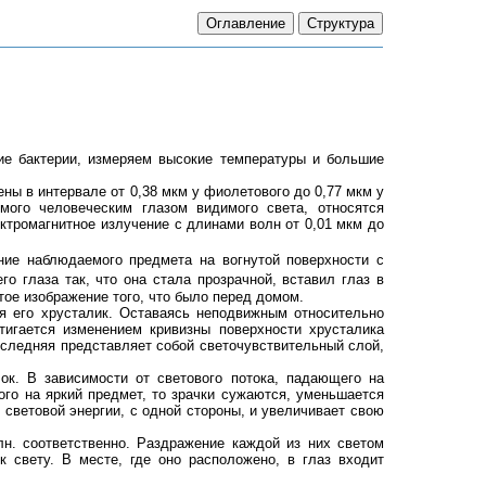
ие бактерии, измеряем высокие температуры и большие
ы в интервале от 0,38 мкм у фиолетового до 0,77 мкм у
ого человеческим глазом видимого света, относятся
ктромагнитное излучение с длинами волн от 0,01 мкм до
ие наблюдаемого предмета на вогнутой поверхности с
о глаза так, что она стала прозрачной, вставил глаз в
тое изображение того, что было перед домом.
ся его хрусталик. Оставаясь неподвижным относительно
тигается изменением кривизны поверхности хрусталика
оследняя представляет собой светочувствительный слой,
ок. В зависимости от светового потока, падающего на
ого на яркий предмет, то зрачки сужаются, уменьшается
 световой энергии, с одной стороны, и увеличивает свою
лн. соответственно. Раздражение каждой из них светом
к свету. В месте, где оно расположено, в глаз входит