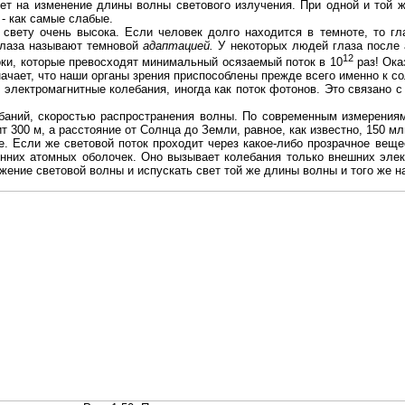
рует на изменение длины волны светового излучения. При одной и той ж
 - как самые слабые.
 свету очень высока. Если человек долго находится в темноте, то г
 глаза называют темновой
адаптацией.
У некоторых людей глаза после 
12
оки, которые превосходят минимальный осязаемый поток в 10
раз! Ока
чает, что наши органы зрения приспособлены прежде всего именно к со
 электромагнитные колебания, иногда как поток фотонов. Это связано с
баний, скоростью распространения волны. По современным измерениям
300 м, а расстояние от Солнца до Земли, равное, как известно, 150 млн
. Если же световой поток проходит через какое-либо прозрачное вещест
енних атомных оболочек. Оно вызывает колебания только внешних эле
ение световой волны и испускать свет той же длины волны и того же на