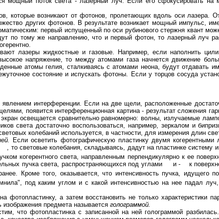
я мощный поток света - лазерный луч. Если его сфокусировать на 
в, которые возникают от фотонов, пролетающих вдоль оси лазера. От
ножество других фотонов. В результате возникает мощный импульс, и
роматическим: первый испущенный по оси рубинового стержня квант может
дут по тому же направлению, что и первый фотон, то лазерный луч р
огерентно.
ают лазеры жидкостные и газовые. Например, если наполнить цилин
высокое напряжение, то между атомами газа начнется движение боль
денные атомы гелия, сталкиваясь с атомами неона, будут отдавать и
жуточное состояние и испускать фотоны. Если у торцов сосуда устано
 явлением интерференции. Если на две щели, расположенные достаточн
 щелями, появится интерференционная картина - результат сложения гарм
 экран освещается сравнительно равномерно: волны, излучаемые ламп
иков света достаточно воспользоваться, например, зеркалом и бипри
ветовых колебаний используется, в частности, для измерения длин све
ей.
Если осветить фотографическую пластинку двумя когерентными л
, то световые колебания, складываясь, дадут на пластинке систему 
пучком когерентного света, направленным перпендикулярно к ее поверхн
лельных пучка света, распространяющихся под углами
и -
к поверхно
анее. Кроме того, оказывается, что интенсивность пучка, идущего 
мнила", под каким углом и с какой интенсивностью на нее падал луч
на фотопластинку, а затем восстановить не только характеристики п
ись изображения предмета называется
голограммой.
стим, что фотопластинка с записанной на ней голограммой разбилась