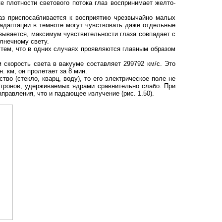
е плотности светового потока глаз воспринимает желто-
лаз приспосабливается к восприятию чрезвычайно малых
адаптации в темноте могут чувствовать даже отдельные
зывается, максимум чувствительности глаза совпадает с
лнечному свету.
 тем, что в одних случаях проявляются главным образом
 скорость света в вакууме составляет 299792 км/с. Это
. км, он пролетает за 8 мин.
во (стекло, кварц, воду), то его электрическое поле не
ктронов, удерживаемых ядрами сравнительно слабо. При
правления, что и падающее излучение (рис. 1.50).