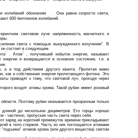
.
тих колебаний обозначим
. Она равна скорости света,
шают 600 биллионов колебаний.
ерентном световом луче напряженность магнитного и
еры.
усиление света с помощью вынужденного излучения". В
а он состоит в следующем.
*
*
нта
. Атом
, получивший избыток энергии, называют
энергии и возвращается в основное состояние, т.е. в
вия.
о, а и под действием другого кванта. Пролетая мимо
ю, как и собственная энергия пролетающего фотона. Это
аты приводят к тому, что световой луч, проходя через
оторого входят атомы хрома. Такой рубин имеет розовый
 области. Поэтому рубин оказывается прозрачным только
 длиной до нескольких дециметров. Его торцы хорошо
е - частично, пропуская часть света через себя.
тот заряд на короткий промежуток времени прикладывают
ий в тело стержня. Часть из них поглощается атомами
 "подъема" атомов хрома (или другого вещества) светом