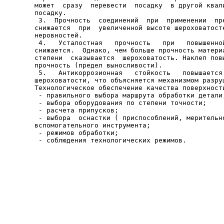
может  сразу  перевести  посадку  в другой квали
посадку.

 3.  Прочность  соединений  при  применении  пре
снижается  при  увеличенной высоте шероховатосте
неровностей.

 4.   Усталостная   прочность   при   повышенной
снижается.  Однако, чем больше прочность материа
степени  сказывается  шероховатость. Наклеп повы
прочность (предел выносливости).

 5.   Антикоррозионная   стойкость   повышается 
шероховатости, что объясняется механизмом разруш
Технологическое обеспечение качества поверхности
 - правильного выбора маршрута обработки детали;
 - выбора оборудования по степени точности;

 - расчета припусков;

 - выбора  оснастки ( приспособлений, мерительно
вспомогательного инструмента;

 - режимов обработки;
