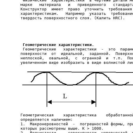
 Физические  характеристики  в чертеже детали мо
марке   материала   и   приведенного   стандарта
Конструктор  имеет  право  уточнить  требования 
характеристикам.   Например  указать  требование
твердость поверхностного слоя. (Калить HRC).

Геометрические характеристики.
 Геометрические   характеристики  -  это  параме
поверхности  от  идеальной,  заданной.  Поверхно
неплоской,  овальной,  с  огранкой  и  т.п.  Пов
Геометрическая    характеристика    обработанной
определяется наличием:

1.  Макронеровностей  -  погрешностей формы, при
которых рассмотрены выше. К > 1000.

2.  Волнистости  -  совокупности  неровностей  н