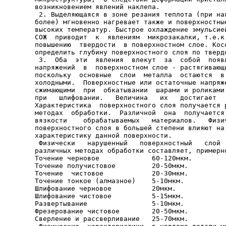
возникновением явлений наклепа.

 2. Выделяющаяся в зоне резания теплота (при наг
более) мгновенно нагревает также и поверхностные
высоких температур. Быстрое охлаждение эмульсией
СОЖ  приводит  к  явлениям  микрозакалки, т.е.к 
повышению  твердости  в поверхностном слое. Косо
определить глубину поверхностного слоя по твердо
 3.  Оба  эти  явления  влекут  за  собой  появл
напряжений  в  поверхностном слое - растягивающи
поскольку  основные  слои  металла  остаются  в 
холодными.  Поверхностные или остаточные напряже
сжимающими  при  обкатывании  шарами и роликами 
при   шлифовании.   Величина   их   достигает   
Характеристика  поверхностного слоя получается р
методах  обработки.  Различной  она  получается 
вязкости    обрабатываемых   материалов.   Физич
поверхностного слоя в большей степени влияют на 
характеристику данной поверхности.

 Физически   нарушенный   поверхностный   слой  
различных методах обработки составляет, примерно
Точение черновое             60-120мкм.

Точение получистовое         20-50мкм.

Точение  чистовое            20-30мкм.

Точение тонкое (алмазное)    5-10мкм.

Шлифование черновое          20мкм.

Шлифование чистовое          5-15мкм.

Развертывание                5-10мкм.

Фрезерование чистовое        20-50мкм.

Сверление и рассверливание   25-70мкм.
