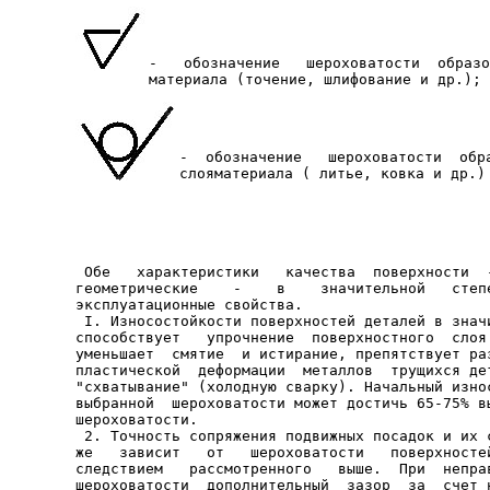
-   обозначение   шероховатости  образо
-  обозначение   шероховатости  обра
слояматериала ( литье, ковка и др.)

 Обе   характеристики   качества  поверхности  -
геометрические    -    в    значительной   степе
эксплуатационные свойства.

 I. Износостойкости поверхностей деталей в значи
способствует   упрочнение  поверхностного  слоя 
уменьшает  смятие  и истирание, препятствует раз
пластической  деформации  металлов  трущихся дет
"схватывание" (холодную сварку). Начальный износ
выбранной  шероховатости может достичь 65-75% вы
шероховатости.

 2. Точность сопряжения подвижных посадок и их с
же   зависит   от   шероховатости   поверхностей
следствием   рассмотренного   выше.  При  неправ
шероховатости  дополнительный  зазор  за  счет н