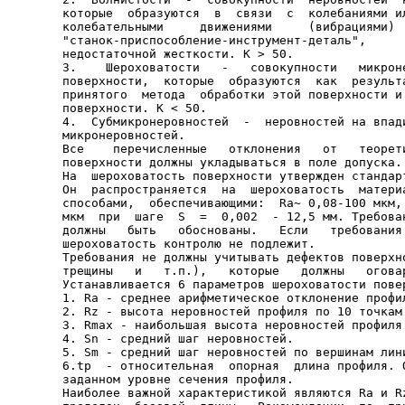
которые  образуются  в  связи  с  колебаниями ил
колебательными     движениями     (вибрациями)  
"станок-приспособление-инструмент-деталь",      
недостаточной жесткости. К > 50.

3.    Шероховатости   -   совокупности   микроне
поверхности,  которые  образуются  как  результа
принятого  метода  обработки этой поверхности и 
поверхности. К < 50.

4.  Субмикронеровностей  -  неровностей на впади
микронеровностей.

Все    перечисленные   отклонения   от   теорети
поверхности должны укладываться в поле допуска.

На  шероховатость поверхности утвержден стандарт
Он  распространяется  на  шероховатость  материа
способами,  обеспечивающими:  Rа~ 0,08-100 мкм, 
мкм  при  шаге  S  =  0,002  - 12,5 мм. Требован
должны   быть   обоснованы.   Если   требования 
шероховатость контролю не подлежит.

Требования не должны учитывать дефектов поверхно
трещины   и   т.п.),   которые   должны   оговар
Устанавливается 6 параметров шероховатости повер
1. Rа - среднее арифметическое отклонение профил
2. Rz - высота неровностей профиля по 10 точкам.
З. Rmax - наибольшая высота неровностей профиля.
4. Sn - средний шаг неровностей.

5. Sm - средний шаг неровностей по вершинам лини
6.tp  - относительная  опорная  длина профиля. О
заданном уровне сечения профиля.

Наиболее важной характеристикой являются Rа и Rz