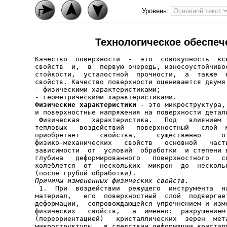
Уровень:
Технологическое обеспеч
Качество  поверхности  -  это  совокупность  все
свойств  и,  в  первую очередь, износоустойчивос
стойкости,  усталостной  прочности,  а  также  н
свойств. Качество поверхности оценивается двумя 
- физическими характеристиками;

Физические характеристики
 - это микроструктура, 
и поверхностные напряжения на поверхности детали
 Физическая   характеристика.   Под   влиянием  
тепловых   воздействий   поверхностный   слой  м
приобретает     свойства,     существенно     от
физико-механических   свойств   основной   части
зависимости  от  условий  обработки  и степени в
глубина   деформированного   поверхностного   сл
колеблется  от  нескольких  микрон  до  нескольк
Причины измененных физических свойств.

 1.  При  воздействии  режущего  инструмента  н
материал,   его  поверхностный  слой  подвергает
деформации,  сопровождающейся упрочнением и изме
физических   свойств,   а  именно:  разрушением 
(переориентацией)   кристаллических  зерен  мета
микроструктуры,  в следствии деформации кристалл