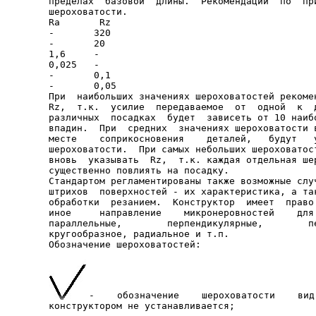
пределах  базовой  длины.  Рекомендации  по  при
шероховатости.

Rа       Rz

-       320

-       20

1,6     -

0,025   -

-       0,1

-       0,05

При  наибольших значениях шероховатостей рекомен
Rz,  т.к.  усилие  передаваемое  от  одной  к  д
различных  посадках  будет  зависеть от 10 наибо
впадин.  При  средних  значениях шероховатости в
месте    соприкосновения    деталей,   будут   у
шероховатости.  При самых небольших шероховатост
вновь  указывать  Rz,  т.к. каждая отдельная шер
существенно повлиять на посадку.

Стандартом регламентированы также возможные случ
штрихов  поверхностей - их характеристика, а так
обработки  резанием.  Конструктор  имеет  право 
иное     направление    микронеровностей    для 
параллельные,        перпендикулярные,        пе
кругообразное, радиальное и т.п.

-    обозначение    шероховатости    вид