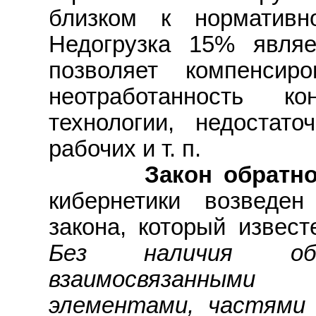
близком к норматив
Недогрузка 15% являе
позволяет компенсир
неотработанность ко
технологии, недостат
рабочих и т. п.
Закон обратной
кибернетики возведе
закона, который извест
Без наличия об
взаимосвязанными
элементами, частями