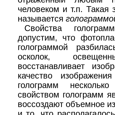
человеком и т.п. Такая
называется
голограммо
Свойства голограм
допустим, что фотопла
голограммой разбила
осколок, освеще
восстанавливает изоб
качество изображени
голограмм нескольк
свойством голограмм яв
воссоздают объемное из
и то, что располагалос