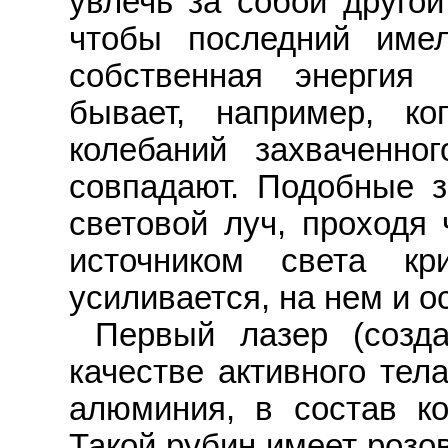
увлечь за собой другой
чтобы последний име
собственная энергия
бывает, например, ко
колебаний захваченно
совпадают. Подобные з
световой луч, проходя
источником света кр
усиливается, на нем и о
Первый лазер (созд
качестве активного тел
алюминия, в состав ко
Такой рубин имеет розо