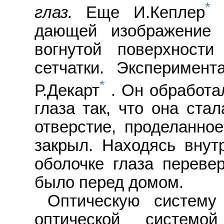
*
глаз.
Еще И.Кеплер
с
дающей изображение 
вогнутой поверхност
сетчатки. Эксперимен
*
Р.Декарт
. Он обработа
глаза так, что она ста
отверстие, проделанное
закрыл. Находясь внут
оболочке глаза перевер
было перед домом.
Оптическую систему
оптической системо