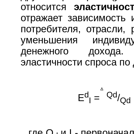
относится
эластичнос
отражает зависимость 
потребителя, отрасли,
уменьшения индивид
денежного дохода.
эластичности спроса по 
d
Qd
E
=
/
I
Qd
где Q
и I - первонача