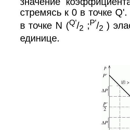
значение коэффициента
стремясь к 0 в точке Q'
Q'
P'
в точке N (
/
;
/
) эла
2
2
единице.