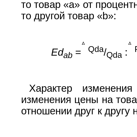
то товар «a» от процент
то другой товар «b»:
Qda
Ed
=
/
:
ab
Qda
Характер изменени
изменения цены на товар
отношении друг к другу 