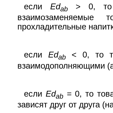
если
Ed
> 0, то 
ab
взаимозаменяемые т
прохладительные напитк
если
Ed
< 0, то т
ab
взаимодополняющими (авт
если
Ed
= 0, то тов
ab
зависят друг от друга (н