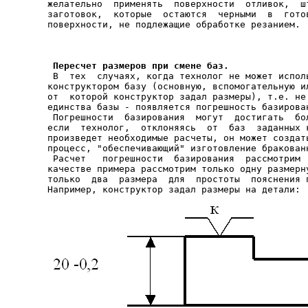
желательно  применять  поверхности  отливок,  шт
заготовок,  которые  остаются  черными  в  готов
 Пересчет размеров при смене баз.

 В  тех  случаях, когда технолог не может испол
конструктором базу (основную, вспомогательную ил
от  которой конструктор задал размеры), т.е. не 
единства базы - появляется погрешность базирован
 Погрешности  базирования  могут  достигать  бол
если  технолог,  отклоняясь  от  баз  заданных к
произведет необходимые расчеты, он может создать
процесс, "обеспечивающий" изготовление бракованн
 Расчет   погрешности  базирования  рассмотрим  
качестве примера рассмотрим только одну размерну
только  два  размера  для  простоты  пояснения п