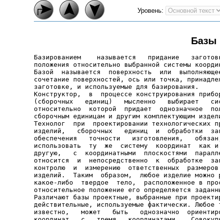
Уровень:
Базы 
Базированием    называется   придание   заготовк
положения относительно выбранной системы координ
Базой  называется  поверхность  или  выполняющее
сочетание поверхностей, ось или точка, принадлеж
заготовке, и используемые для базирования.

Конструктор,  в  процессе конструирования прибор
(сборочных   единиц)   мысленно   выбирает   сис
относительно  которой  придает  однозначное  пол
сборочным единицам и другим комплектующим издели
Технолог  при  проектировании технологических пр
изделий,   сборочных   единиц  и  обработки  заг
обеспечения   точности   изготовления,   обязан,
использовать  ту  же  систему  координат  как и 
другую,   с  координатными  плоскостями  паралле
относится  и  непосредственно  к  обработке  заг
контролю  и  измерению  ответственных  размеров 
изделий.  Таким  образом,  любое изделие можно р
какое-либо  твердое  тело,  расположенное в прос
относительное положение его определяется заданны
Различают базы проектные, выбранные при проектир
действительные, используемые фактически. Любое т
известно,   может   быть   однозначно  ориентиро
координат   с   тремя   координатами.   Совокупн