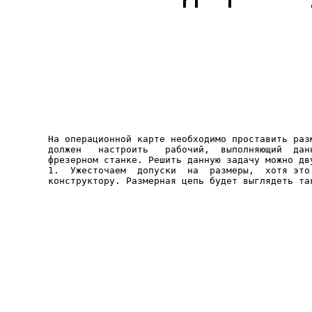
На операционной карте необходимо проставить разм
должен   настроить   рабочий,  выполняющий  данн
фрезерном станке. Решить данную задачу можно дву
1.  Ужесточаем  допуски  на  размеры,  хотя это 
конструктору. Размерная цепь будет выглядеть та