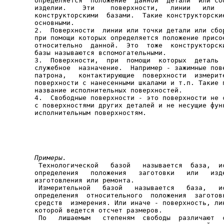
определяется  положение  данной  детали  или сбо
изделии.    Эти    поверхности,   линии   или   
конструкторскими  базами.  Такие конструкторские
основными.

2.  Поверхности  линии или точки детали или сбор
при помощи которых определяется положение присое
относительно  данной.  Это  тоже  конструкторски
базы называются вспомогательными.

3.  Поверхности,  при  помощи  которых  деталь  
служебное  назначение.  Например - зажимные пове
патрона,   контактирующие  поверхности  измерите
поверхности с нанесенными шкалами и т.п. Такие п
название исполнительных поверхностей.

4.  Свободные поверхности - это поверхности не с
с поверхностями других деталей и не несущие функ
исполнительным поверхностям.

Примеры.

 Технологической   базой   называется  база,  и
определения   положения   заготовки   или   изде
изготовления или ремонта.

 Измерительной   базой   называется   база,   ис
определения  относительного  положения  заготовк
средств  измерения. Или иначе - поверхность, лин
которой ведется отсчет размеров.

 По   лишаемым   степеням  свободы  различают  с