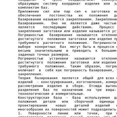
образующих  систему  координат  изделия  или  за
комплектом баз.

Приложение  сил  или  пар  сил  к  заготовке  ил
обеспечения    постоянства   их   положения   до
базировании называется закреплением. Закрепление
базированием.   Оно  не  является  даже  частью 
является    последующим   действием.   Процесс  
закрепления заготовки или изделия называется уст
Погрешностью   базирования  называется  отклонен
достигнутого  положения заготовки или изделия пр
требуемого  расчетного  положения.  Погрешности 
выборе  конкретных  баз  могут быть в процессе о
весьма  значительными  и  приводить  к  большим 
заданных точных размеров.

Погрешностью   установки   называется   отклонен
достигнутого  положения  заготовки  или изделия 
требуемого   положения.  Таким  образом,  погреш
включает  в  себя как погрешность базирования, т
закрепления.

Теория  базирования  является  общей  для всех с
изделий  - конструирования, изготовления, измере
рассмотрении  изделия  в  сборе.  Отсюда  вытека
разделения  баз  по  назначению  на  три  вида: 
технологические и измерительные.

Конструкторская  база  -  база  используемая  дл
положения   детали   или   сборочной   единицы  
проектировании    новых    деталей   изделий   к
многообразие их поверхностей может подразделить 
1.   Поверхности   линии   или   точки,   при  п