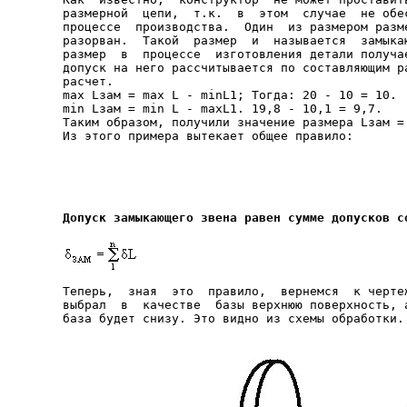
размерной  цепи,  т.к.  в  этом  случае  не обес
процессе  производства.  Один  из размером разме
разорван.  Такой  размер  и  называется  замыкаю
размер  в  процессе  изготовления детали получае
допуск на него рассчитывается по составляющим ра
расчет.

max Lзам = max L - minL1; Тогда: 20 - 10 = 10.

min Lзам = min L - maxL1. 19,8 - 10,1 = 9,7.

Таким образом, получили значение размера Lзам = 
Из этого примера вытекает общее правило:

Допуск замыкающего звена равен сумме допусков с
Теперь,  зная  это  правило,  вернемся  к чертеж
выбрал  в  качестве  базы верхнюю поверхность, а