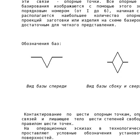
эти   связи   -  опорные  точки.  Все  опорные  
базирования  изображаются  с  помощью  этого  зн
порядковым  номером  (от  I  до  6),  начиная с 
располагается   наибольшее   количество   опорны
проекций  заготовки или изделия на схеме базиров
Вид базы спереди        Вид базы сбоку и свер
 Контактирование  по  шести  опорным точкам, опр
связей  и  лишающее  тело  шести степеней свобод
правилом шести точек.

 На   операционных   эскизах   в   технологическ
проставляют   условные   обозначения   установоч