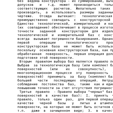
без  ведома конструктора - их суммирование, вычи
допусков   и   т.д.  может  производиться  тольк
соответствующих   расчетов.  Желательно  таких  
производить,  а  использовать  размеры  заданные
чертеже.   Отсюда   вытекает:   технологическая 
преимущественно  совпадать  с  конструкторской  
Единство  технологической,  измерительной  и кон
(их  совпадение) обеспечивает в процессе изготов
точности   заданной   конструктором  для  издели
технологической  и  измерительной  баз  с  конст
всегда  вызывает погрешности базирования. Однако
первой     операции     технологического    проц
конструкторская  база  не  может  быть  использо
поскольку  основная конструкторская база, как пр
обработанная  поверхность,  первая операция долж
подготовке этой поверхности.

 Вторым  правилом выбора баз является правило по
Выбрав  за технологическую базу (или комплект ба
поверхностей    (или    их    совокупность),    
многооперационном  процессе  эту  поверхность  (
поверхностей)  принимать  за  базу (комплект баз
большей   части   последующих  операций.  Нетруд
соблюдение  постоянства  баз,  также  как и един
повышению точности за счет отсутствия погрешност
 Третье  правило  - Правило выбора "черных" баз 
поверхностей  в  качестве  баз):  I.  принять  ч
правило,  только  один  раз,  для первой операци
качестве   черной   базы   у   литых  и  штампов
поверхности, на которых не может быть остатков л
т.п.   даже  в  зачищенном  виде;  3.  в  качест