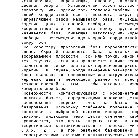
установочная,  направляющая,  опорная,  двойная 
двойная  опорная.  Установочной  базой называетс
заготовку  или изделие трех степеней свободы - п
одной  координатной  оси  и  поворота  вокруг  д
Направляющей  базой  называется  база,  лишающая
изделие   двух   степеней  свободы  -  перемещен
координатной  оси  и  поворота  вокруг другой ос
называется  база,  лишающая  заготовку или издел
свободы  - перемещения вдоль одной координатной 
вокруг оси.

 По  характеру  проявления  базы  подразделяются
явные.  Скрытой  называется  база  заготовки  ил
воображаемой  плоскости,  оси или точки. Явной б
тех  случаях,  если она проявляется в виде реаль
разметочной  риски  или точки пересечения рисок 
изделии.  В  случае, когда измерение размеров от
базы  оказывается  невозможным или затруднительн
чертежах  давать  переходной  размер  от  констр
технологической  с  тем,  чтобы  остальные  изме
измерительной базы.

 Поверхности,  контактирующиеся  с  координатным
являются  базами,  определяющими положение детал
расположения   опорных   точек   на   базах   на
базирования.  Поскольку  требуемое  положение  т
заготовки  в  выбранной  системе  координат  опр
связями,  лишающими  тело  шести  степеней  своб
принимается,  что  шесть  опорных  точек на теле
теоретически  контактироваться  с  плоскостями с
0,Х,У,   Z   ,  а  при  реальном  базировании  -
геометрическими  связями с контактируемыми телам