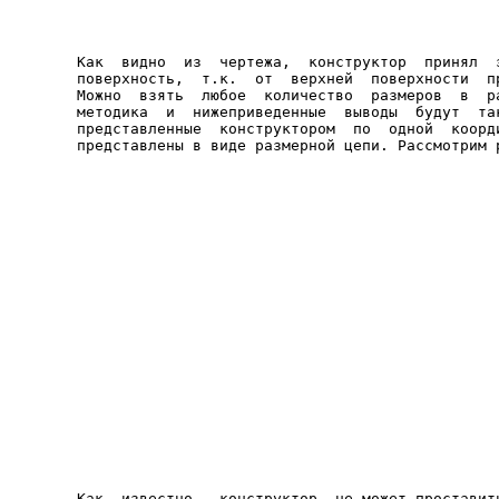
Как  видно  из  чертежа,  конструктор  принял  з
поверхность,  т.к.  от  верхней  поверхности  пр
Можно  взять  любое  количество  размеров  в  ра
методика  и  нижеприведенные  выводы  будут  так
представленные  конструктором  по  одной  коорди
представлены в виде размерной цепи. Рассмотрим 
Как  известно,  конструктор  не может проставить