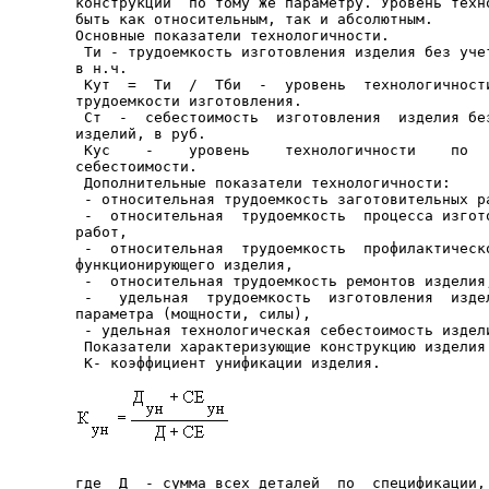
конструкции  по тому же параметру. Уровень техно
быть как относительным, так и абсолютным.

Основные показатели технологичности.

 Ти - трудоемкость изготовления изделия без учет
в н.ч.

 Кут  =  Ти  /  Тби  -  уровень  технологичности
трудоемкости изготовления.

 Ст  -  себестоимость  изготовления  изделия без
изделий, в руб.

 Кус    -    уровень    технологичности    по   
себестоимости.

 Дополнительные показатели технологичности:

 - относительная трудоемкость заготовительных ра
 -  относительная  трудоемкость  процесса изгото
работ,

 -  относительная  трудоемкость  профилактическо
функционирующего изделия,

 -  относительная трудоемкость ремонтов изделия,
 -   удельная  трудоемкость  изготовления  издел
параметра (мощности, силы),

 - удельная технологическая себестоимость издели
 Показатели характеризующие конструкцию изделия.
 К- коэффициент унификации изделия.
где  Д  - сумма всех деталей  по  спецификации, 