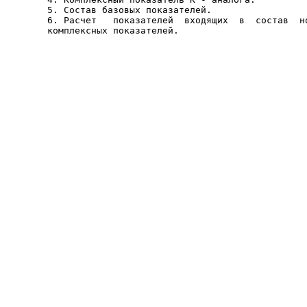
5. Состав базовых показателей.

6. Расчет   показателей  входящих  в  состав  но