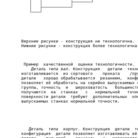
Верхние рисунки - конструкция не технологична.

 Пример  качественной  оценки технологичности. 

Деталь типа вал.
 Конструкция   детали  техно
изготавливается  из сортового    проката    /пру
детали   хорошо обрабатывается  резанием,  конфи
позволяет её обработать на серийно выпускаемых с
группы, точность  и   шероховатость   большинств
получаются  на  станках   с   нормальной   точно
поверхности детали  требуют  дополнительных  опе
выпускаемых станках нормальной точности.

Деталь  типа  корпус.
 Конструкция  детали  те
конфигурация  детали позволяет изготавливать её 