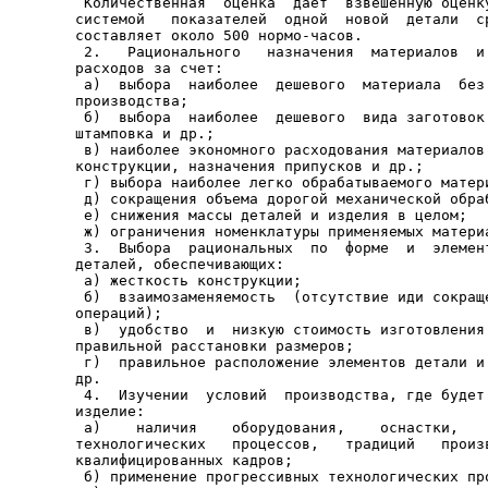
 Количественная  оценка  дает  взвешенную оценку
системой   показателей  одной  новой  детали  ср
составляет около 500 нормо-часов.

 2.   Рационального   назначения  материалов  и 
расходов за счет:

 а)  выбора  наиболее  дешевого  материала  без 
производства;

 б)  выбора  наиболее  дешевого  вида заготовок:
штамповка и др.;

 в) наиболее экономного расходования материалов 
конструкции, назначения припусков и др.;

 г) выбора наиболее легко обрабатываемого матери
 д) сокращения объема дорогой механической обраб
 е) снижения массы деталей и изделия в целом;

 ж) ограничения номенклатуры применяемых материа
 3.  Выбора  рациональных  по  форме  и  элемент
деталей, обеспечивающих:

 а) жесткость конструкции;

 б)  взаимозаменяемость  (отсутствие иди сокраще
операций);

 в)  удобство  и  низкую стоимость изготовления 
правильной расстановки размеров;

 г)  правильное расположение элементов детали и 
др.

 4.  Изучении  условий  производства, где будет 
изделие:

 а)    наличия    оборудования,    оснастки,    
технологических   процессов,   традиций   произв
квалифицированных кадров;

 б) применение прогрессивных технологических про