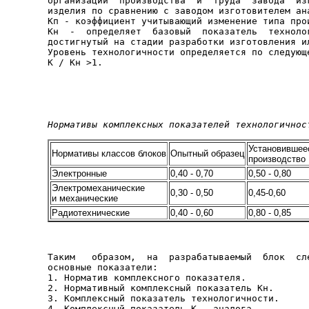
организации  производства  и  труда  завода  изг
изделия по сравнению с заводом изготовителем ана
Кп - коэффициент учитывающий изменение типа прои
Кн  -  определяет  базовый  показатель  технолог
достигнутый на стадии разработки изготовления ил
Уровень технологичности определяется по следующе
К / Кн >1.

Нормативы комплексных показателей технологичнос
Установившее
Нормативы классов блоков
Опытный образец
производство
Электронные
0,40 - 0,70
0,50 - 0,80
Электромеханические
0,30 - 0,50
0,45-0,60
и механические
Радиотехнические
0,40 - 0,60
0,80 - 0,85
Таким   образом,  на  разрабатываемый  блок  сле
основные показатели:

1. Норматив комплексного показателя.

2. Нормативный комплексный показатель Кн.

3. Комплексный показатель технологичности.

4. Комплексный показатель К - аналога.
