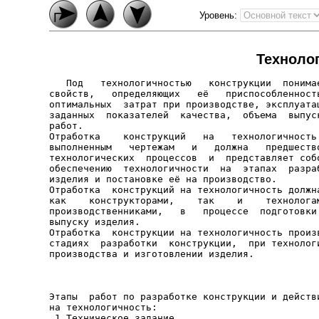
Уровень:
Техноло
   Под   технологичностью   конструкции  понимае
свойств,   определяющих   её   приспособленность
оптимальных  затрат при производстве, эксплуатац
заданных  показателей  качества,  объема  выпуск
работ.

Отработка    конструкций   на   технологичность 
выполненным   чертежам   и   должна   предшество
технологических  процессов  и  представляет собо
обеспечению  технологичности  на  этапах  разраб
изделия и постановке её на производство.

Отработка  конструкций на технологичность должна
как    конструкторами,    так    и    технологам
производственниками,   в   процессе  подготовки 
выпуску изделия.

Отработка  конструкции на технологичность произв
стадиях  разработки  конструкции,  при технологи
Этапы  работ по разработке конструкции и действи
на технологичность:

 1.Техническое задание.
