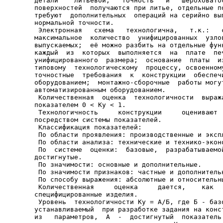
детали    литьевой,   точность   и   шероховатос
поверхностей  получаются при литье, отдельные по
требуют  дополнительных  операций на серийно вып
нормальной точности.

 Электронная   схема   технологична,   т.к.:   с
максимальное  количество  унифицированных  узлов
выпускаемых;  её можно разбить на отдельные функ
каждый  из  которых  выполняется  на  плате  печ
унифицированного  размера;  основание  платы  из
типовому  технологическому  процессу, освоенному
точностные  требования  к  конструкции  обеспечи
оборудованием;  монтажно-сборочные  работы могут
автоматизированным оборудованием.

 Количественная  оценка  технологичности  выража
показателем 0 < Ку < 1.

 Технологичность     конструкции     оценивают  
посредством системы показателей.

 Классификация показателей:

 По области проявления: производственные и экспл
 По области анализа: технические и технико-эконо
 По  системе  оценки:  базовые,  разрабатываемой
достигнутые.

 По значимости: основные и дополнительные.

 По значимости признаков: частные и дополнительн
 По способу выражения: абсолютные и относительны
 Количественная     оценка     дается,    как   
специфицированные изделия.

 Уровень  технологичности Ку = А/Б, где Б - базо
устанавливаемый  при разработке задания на конст
из   параметров,  А  -  достигнутый  показатель 