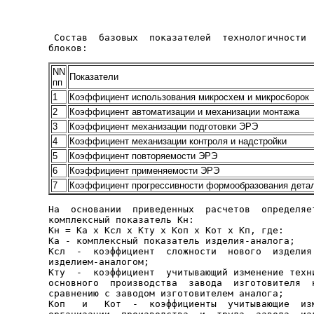
 Состав  базовых  показателей  технологичности  
NN
Показатели
пп
1
Коэффициент использования микросхем и микросборок
2
Коэффициент автоматизации и механизации монтажа
3
Коэффициент механизации подготовки ЭРЭ
4
Коэффициент механизации контроля и надстройки
5
Коэффициент повторяемости ЭРЭ
6
Коэффициент применяемости ЭРЭ
7
Коэффициент прогрессивности формообразования дета
На  основании  приведенных  расчетов  определяет
комплексный показатель Кн:

Кн = Ка х Ксл х Кту х Коп х Кот х Кп, где:

Ка - комплексный показатель изделия-аналога;

Ксл  -  коэффициент  сложности  нового  изделия 
изделием-аналогом;

Кту  -  коэффициент  учитывающий изменение техни
основного  производства  завода  изготовителя  н
сравнению с заводом изготовителем аналога;

Коп   и   Кот  -  коэффициенты  учитывающие  изм