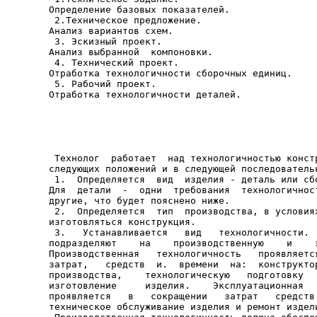
Определение базовых показателей.

 2.Техническое предложение.

Анализ вариантов схем.

 3. Эскизный проект.

Анализ выбранной  компоновки.

 4. Технический проект.

Отработка технологичности сборочных единиц.

 5. Рабочий проект.

Отработка технологичности деталей.

 Технолог  работает  над технологичностью констр
следующих положений и в следующей последовательн
 1.  Определяется  вид  изделия - деталь или сбо
Для  детали  -  одни  требования  технологичност
другие, что будет пояснено ниже.

 2.  Определяется  тип  производства, в условиях
изготовляться конструкция.

 3.   Устанавливается   вид   технологичности.  
подразделяют    на    производственную    и    э
Производственная   технологичность   проявляется
затрат,   средств  и.  времени  на:  конструктор
производства,    технологическую   подготовку   
изготовление     изделия.    Эксплуатационная   
проявляется   в   сокращении   затрат   средств 
техническое обслуживание изделия и ремонт издели