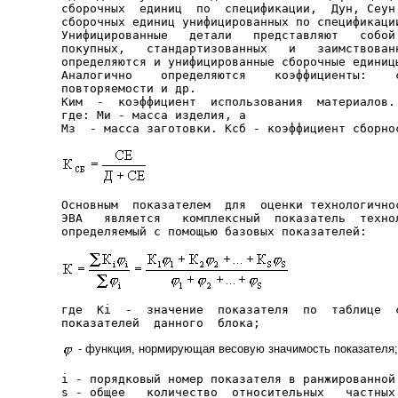
сборочных  единиц  по  спецификации,  Дун, Сеун 
сборочных единиц унифицированных по спецификации
Унифицированные   детали   представляют   собой 
покупных,   стандартизованных   и   заимствованн
определяются и унифицированные сборочные единицы
Аналогично    определяются    коэффициенты:    с
повторяемости и др.

Ким  -  коэффициент  использования  материалов. 
где: Ми - масса изделия, а

Основным  показателем  для  оценки технологичнос
ЭВА   является   комплексный  показатель  технол
определяемый с помощью базовых показателей:
где  Кi  -  значение  показателя  по  таблице  с
показателей  данного  блока;
- функция, нормирующая весовую значимость показателя;
i - порядковый номер показателя в ранжированной 