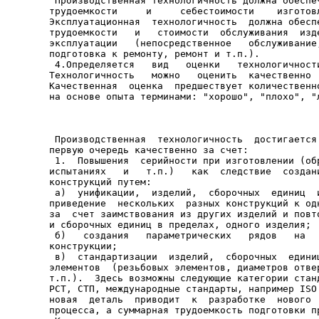
 Производственная технологичность должна обеспеч
трудоемкости     и     себестоимости    изготовл
Эксплуатационная  технологичность  должна обеспе
трудоемкости   и   стоимости  обслуживания  изде
эксплуатации   (непосредственное   обслуживание,
подготовка к ремонту, ремонт и т.п.).

 4.Определяется   вид   оценки   технологичности
Технологичность   можно   оценить  качественно  
Качественная  оценка  предшествует количественно
 Производственная  технологичность  достигается 
первую очередь качественно за счет:

 1.  Повышения  серийности при изготовлении (обр
испытаниях   и   т.п.)   как  следствие  создани
конструкций путем:

 а)  унификации,  изделий,  сборочных  единиц  и
приведение  нескольких  разных конструкций к одн
за  счет заимствования из других изделий и повто
и сборочных единиц в пределах, одного изделия;

 б)   создания   параметрических   рядов   на   
конструкции;

 в)  стандартизации  изделий,  сборочных  единиц
элементов  (резьбовых элементов, диаметров отвер
т.п.).  Здесь возможны следующие категории станд
РСТ, СТП, международные стандарты, например ISO 
новая  деталь  приводит  к  разработке  нового  
процесса, а суммарная трудоемкость подготовки пр