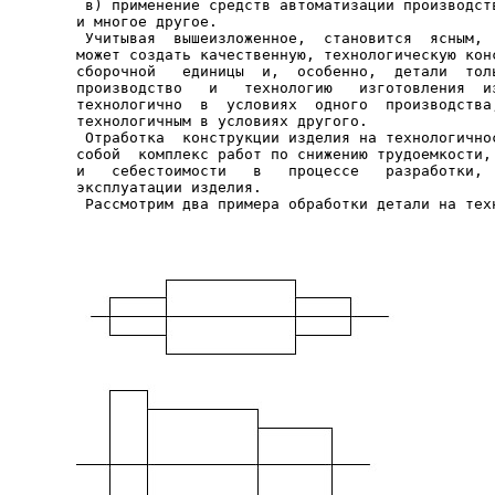
 в) применение средств автоматизации производств
и многое другое.

 Учитывая  вышеизложенное,  становится  ясным,  
может создать качественную, технологическую конс
сборочной   единицы  и,  особенно,  детали  толь
производство   и   технологию   изготовления  из
технологично  в  условиях  одного  производства,
технологичным в условиях другого.

 Отработка  конструкции изделия на технологичнос
собой  комплекс работ по снижению трудоемкости, 
и   себестоимости   в   процессе   разработки,  
эксплуатации изделия.
