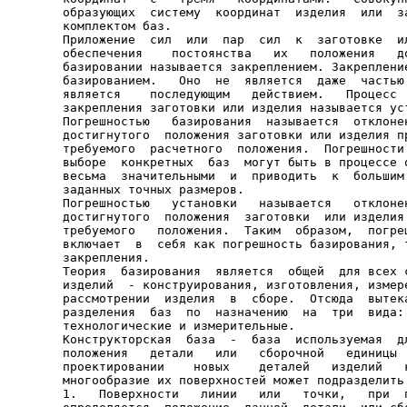
образующих  систему  координат  изделия  или  за
комплектом баз.

Приложение  сил  или  пар  сил  к  заготовке  ил
обеспечения    постоянства   их   положения   до
базировании называется закреплением. Закрепление
базированием.   Оно  не  является  даже  частью 
является    последующим   действием.   Процесс  
закрепления заготовки или изделия называется уст
Погрешностью   базирования  называется  отклонен
достигнутого  положения заготовки или изделия пр
требуемого  расчетного  положения.  Погрешности 
выборе  конкретных  баз  могут быть в процессе о
весьма  значительными  и  приводить  к  большим 
заданных точных размеров.

Погрешностью   установки   называется   отклонен
достигнутого  положения  заготовки  или изделия 
требуемого   положения.  Таким  образом,  погреш
включает  в  себя как погрешность базирования, т
закрепления.

Теория  базирования  является  общей  для всех с
изделий  - конструирования, изготовления, измере
рассмотрении  изделия  в  сборе.  Отсюда  вытека
разделения  баз  по  назначению  на  три  вида: 
технологические и измерительные.

Конструкторская  база  -  база  используемая  дл
положения   детали   или   сборочной   единицы  
проектировании    новых    деталей   изделий   к
многообразие их поверхностей может подразделить 
1.   Поверхности   линии   или   точки,   при  п