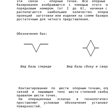
эти   связи   -  опорные  точки.  Все  опорные  
базирования  изображаются  с  помощью  этого  зн
порядковым  номером  (от  I  до  6),  начиная с 
располагается   наибольшее   количество   опорны
проекций  заготовки или изделия на схеме базиров
Вид базы спереди        Вид базы сбоку и свер
 Контактирование  по  шести  опорным точкам, опр
связей  и  лишающее  тело  шести степеней свобод
правилом шести точек.

 На   операционных   эскизах   в   технологическ
проставляют   условные   обозначения   установоч