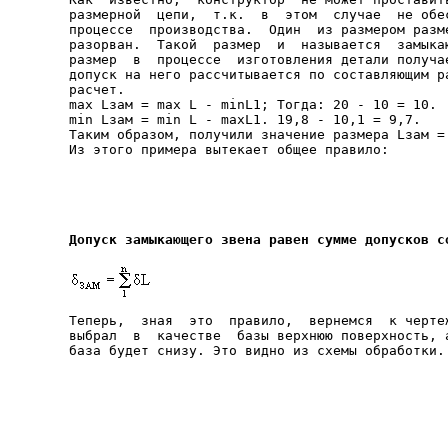
размерной  цепи,  т.к.  в  этом  случае  не обес
процессе  производства.  Один  из размером разме
разорван.  Такой  размер  и  называется  замыкаю
размер  в  процессе  изготовления детали получае
допуск на него рассчитывается по составляющим ра
расчет.

max Lзам = max L - minL1; Тогда: 20 - 10 = 10.

min Lзам = min L - maxL1. 19,8 - 10,1 = 9,7.

Таким образом, получили значение размера Lзам = 
Из этого примера вытекает общее правило:

Допуск замыкающего звена равен сумме допусков с
Теперь,  зная  это  правило,  вернемся  к чертеж
выбрал  в  качестве  базы верхнюю поверхность, а