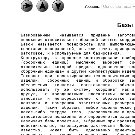
Уровень:
Базы 
Базированием    называется   придание   заготовк
положения относительно выбранной системы координ
Базой  называется  поверхность  или  выполняющее
сочетание поверхностей, ось или точка, принадлеж
заготовке, и используемые для базирования.

Конструктор,  в  процессе конструирования прибор
(сборочных   единиц)   мысленно   выбирает   сис
относительно  которой  придает  однозначное  пол
сборочным единицам и другим комплектующим издели
Технолог  при  проектировании технологических пр
изделий,   сборочных   единиц  и  обработки  заг
обеспечения   точности   изготовления,   обязан,
использовать  ту  же  систему  координат  как и 
другую,   с  координатными  плоскостями  паралле
относится  и  непосредственно  к  обработке  заг
контролю  и  измерению  ответственных  размеров 
изделий.  Таким  образом,  любое изделие можно р
какое-либо  твердое  тело,  расположенное в прос
относительное положение его определяется заданны
Различают базы проектные, выбранные при проектир
действительные, используемые фактически. Любое т
известно,   может   быть   однозначно  ориентиро
координат   с   тремя   координатами.   Совокупн