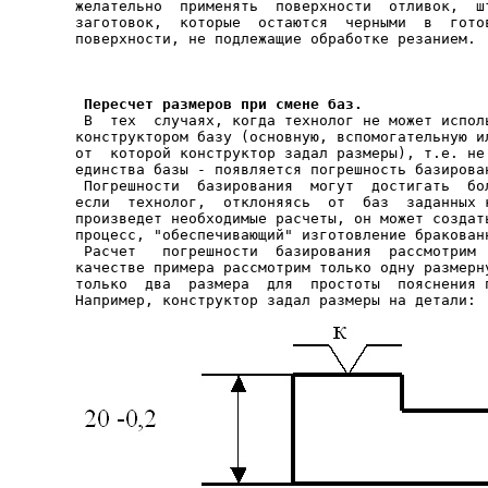
желательно  применять  поверхности  отливок,  шт
заготовок,  которые  остаются  черными  в  готов
 Пересчет размеров при смене баз.

 В  тех  случаях, когда технолог не может испол
конструктором базу (основную, вспомогательную ил
от  которой конструктор задал размеры), т.е. не 
единства базы - появляется погрешность базирован
 Погрешности  базирования  могут  достигать  бол
если  технолог,  отклоняясь  от  баз  заданных к
произведет необходимые расчеты, он может создать
процесс, "обеспечивающий" изготовление бракованн
 Расчет   погрешности  базирования  рассмотрим  
качестве примера рассмотрим только одну размерну
только  два  размера  для  простоты  пояснения п