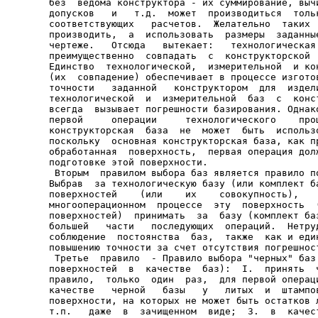
без  ведома конструктора - их суммирование, вычи
допусков   и   т.д.  может  производиться  тольк
соответствующих   расчетов.  Желательно  таких  
производить,  а  использовать  размеры  заданные
чертеже.   Отсюда   вытекает:   технологическая 
преимущественно  совпадать  с  конструкторской  
Единство  технологической,  измерительной  и кон
(их  совпадение) обеспечивает в процессе изготов
точности   заданной   конструктором  для  издели
технологической  и  измерительной  баз  с  конст
всегда  вызывает погрешности базирования. Однако
первой     операции     технологического    проц
конструкторская  база  не  может  быть  использо
поскольку  основная конструкторская база, как пр
обработанная  поверхность,  первая операция долж
подготовке этой поверхности.

 Вторым  правилом выбора баз является правило по
Выбрав  за технологическую базу (или комплект ба
поверхностей    (или    их    совокупность),    
многооперационном  процессе  эту  поверхность  (
поверхностей)  принимать  за  базу (комплект баз
большей   части   последующих  операций.  Нетруд
соблюдение  постоянства  баз,  также  как и един
повышению точности за счет отсутствия погрешност
 Третье  правило  - Правило выбора "черных" баз 
поверхностей  в  качестве  баз):  I.  принять  ч
правило,  только  один  раз,  для первой операци
качестве   черной   базы   у   литых  и  штампов
поверхности, на которых не может быть остатков л
т.п.   даже  в  зачищенном  виде;  3.  в  качест