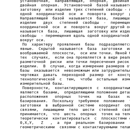
установочная,  направляющая,  опорная,  двойная 
двойная  опорная.  Установочной  базой называетс
заготовку  или изделие трех степеней свободы - п
одной  координатной  оси  и  поворота  вокруг  д
Направляющей  базой  называется  база,  лишающая
изделие   двух   степеней  свободы  -  перемещен
координатной  оси  и  поворота  вокруг другой ос
называется  база,  лишающая  заготовку или издел
свободы  - перемещения вдоль одной координатной 
вокруг оси.

 По  характеру  проявления  базы  подразделяются
явные.  Скрытой  называется  база  заготовки  ил
воображаемой  плоскости,  оси или точки. Явной б
тех  случаях,  если она проявляется в виде реаль
разметочной  риски  или точки пересечения рисок 
изделии.  В  случае, когда измерение размеров от
базы  оказывается  невозможным или затруднительн
чертежах  давать  переходной  размер  от  констр
технологической  с  тем,  чтобы  остальные  изме
измерительной базы.

 Поверхности,  контактирующиеся  с  координатным
являются  базами,  определяющими положение детал
расположения   опорных   точек   на   базах   на
базирования.  Поскольку  требуемое  положение  т
заготовки  в  выбранной  системе  координат  опр
связями,  лишающими  тело  шести  степеней  своб
принимается,  что  шесть  опорных  точек на теле
теоретически  контактироваться  с  плоскостями с
0,Х,У,   Z   ,  а  при  реальном  базировании  -
геометрическими  связями с контактируемыми телам