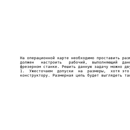
На операционной карте необходимо проставить разм
должен   настроить   рабочий,  выполняющий  данн
фрезерном станке. Решить данную задачу можно дву
1.  Ужесточаем  допуски  на  размеры,  хотя это 
конструктору. Размерная цепь будет выглядеть та