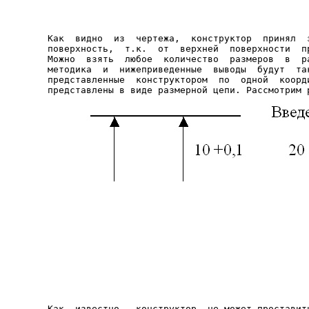
Как  видно  из  чертежа,  конструктор  принял  з
поверхность,  т.к.  от  верхней  поверхности  пр
Можно  взять  любое  количество  размеров  в  ра
методика  и  нижеприведенные  выводы  будут  так
представленные  конструктором  по  одной  коорди
представлены в виде размерной цепи. Рассмотрим 
Как  известно,  конструктор  не может проставить