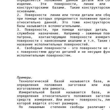
определяется  положение  данной  детали  или сбо
изделии.    Эти    поверхности,   линии   или   
конструкторскими  базами.  Такие конструкторские
основными.

2.  Поверхности  линии или точки детали или сбор
при помощи которых определяется положение присое
относительно  данной.  Это  тоже  конструкторски
базы называются вспомогательными.

3.  Поверхности,  при  помощи  которых  деталь  
служебное  назначение.  Например - зажимные пове
патрона,   контактирующие  поверхности  измерите
поверхности с нанесенными шкалами и т.п. Такие п
название исполнительных поверхностей.

4.  Свободные поверхности - это поверхности не с
с поверхностями других деталей и не несущие функ
исполнительным поверхностям.

Примеры.

 Технологической   базой   называется  база,  и
определения   положения   заготовки   или   изде
изготовления или ремонта.

 Измерительной   базой   называется   база,   ис
определения  относительного  положения  заготовк
средств  измерения. Или иначе - поверхность, лин
которой ведется отсчет размеров.

 По   лишаемым   степеням  свободы  различают  с