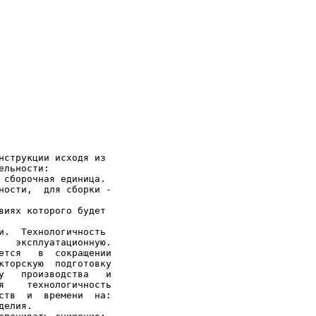
нструкции исходя из

льности:

 сборочная единица.

ности,  для сборки -

виях которого будет

и.  Технологичность

   эксплуатационную.

ется   в  сокращении

кторскую  подготовку

у   производства   и

я    технологичность

ств  и  времени  на:

елия.
