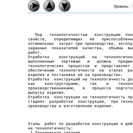
Уровень:
   Под   технологичностью   конструкции  пон
свойств,   определяющих   её   приспособленн
оптимальных  затрат при производстве, эксплу
заданных  показателей  качества,  объема  вы
работ.

Отработка    конструкций   на   технологично
выполненным   чертежам   и   должна   предше
технологических  процессов  и  представляет 
обеспечению  технологичности  на  этапах  ра
изделия и постановке её на производство.

Отработка  конструкций на технологичность до
как    конструкторами,    так    и    технол
производственниками,   в   процессе  подгото
выпуску изделия.

Отработка  конструкции на технологичность пр
стадиях  разработки  конструкции,  при техно
Этапы  работ по разработке конструкции и дей
на технологичность:

 1.Техническое задание.
