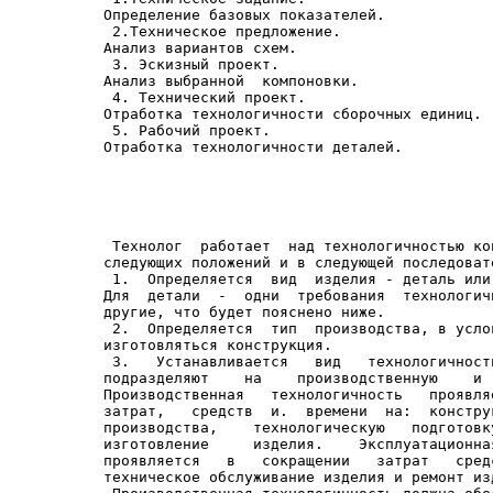
Определение базовых показателей.

 2.Техническое предложение.

Анализ вариантов схем.

 3. Эскизный проект.

Анализ выбранной  компоновки.

 4. Технический проект.

Отработка технологичности сборочных единиц.

 5. Рабочий проект.

Отработка технологичности деталей.

 Технолог  работает  над технологичностью ко
следующих положений и в следующей последовате
 1.  Определяется  вид  изделия - деталь или
Для  детали  -  одни  требования  технологич
другие, что будет пояснено ниже.

 2.  Определяется  тип  производства, в усло
изготовляться конструкция.

 3.   Устанавливается   вид   технологичност
подразделяют    на    производственную    и 
Производственная   технологичность   проявля
затрат,   средств  и.  времени  на:  констру
производства,    технологическую   подготовк
изготовление     изделия.    Эксплуатационна
проявляется   в   сокращении   затрат   сред
техническое обслуживание изделия и ремонт изд