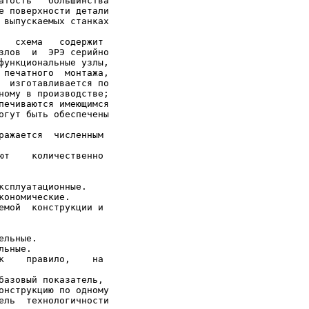
атость   большинства

е поверхности детали

 выпускаемых станках

   схема   содержит

злов  и  ЭРЭ серийно

функциональные узлы,

 печатного  монтажа,

  изготавливается по

ному в производстве;

печиваются имеющимся

огут быть обеспечены

ражается  численным

ют    количественно

ксплуатационные.

ономические.

емой  конструкции и

льные.

ьные.

к    правило,    на

базовый показатель,

онструкцию по одному

ель  технологичности
