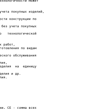
ехнологичности может

учета покупных изделий, 

ости конструкции по

 без учета покупных

о   технологической

 работ,

готовления по видам

еского обслуживания

ия,

зделия  на  единицу

елия и др.

ия.

ии, СЕ - сумма всех
