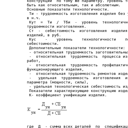
конструкции  по тому же параметру. Уровень т
быть как относительным, так и абсолютным.

Основные показатели технологичности.

 Ти - трудоемкость изготовления изделия без 
в н.ч.

 Кут  =  Ти  /  Тби  -  уровень  технологичн
трудоемкости изготовления.

 Ст  -  себестоимость  изготовления  изделия
изделий, в руб.

 Кус    -    уровень    технологичности    п
себестоимости.

 Дополнительные показатели технологичности:

 - относительная трудоемкость заготовительных
 -  относительная  трудоемкость  процесса из
работ,

 -  относительная  трудоемкость  профилактич
функционирующего изделия,

 -  относительная трудоемкость ремонтов издел
 -   удельная  трудоемкость  изготовления  и
параметра (мощности, силы),

 - удельная технологическая себестоимость изд
 Показатели характеризующие конструкцию издел
 К- коэффициент унификации изделия.
где  Д  - сумма всех деталей  по  спецификац