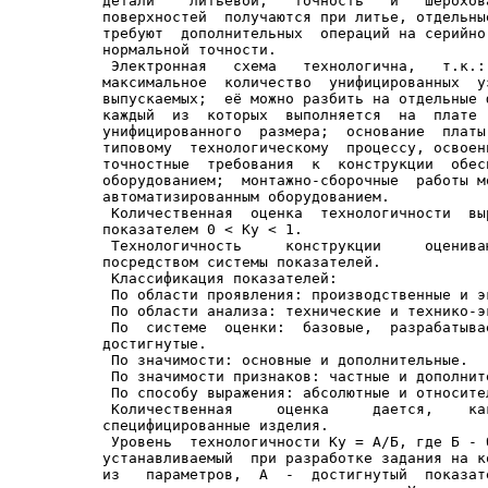
детали    литьевой,   точность   и   шерохов
поверхностей  получаются при литье, отдельны
требуют  дополнительных  операций на серийно
нормальной точности.

 Электронная   схема   технологична,   т.к.:
максимальное  количество  унифицированных  у
выпускаемых;  её можно разбить на отдельные 
каждый  из  которых  выполняется  на  плате 
унифицированного  размера;  основание  платы
типовому  технологическому  процессу, освоен
точностные  требования  к  конструкции  обес
оборудованием;  монтажно-сборочные  работы м
автоматизированным оборудованием.

 Количественная  оценка  технологичности  вы
показателем 0 < Ку < 1.

 Технологичность     конструкции     оценива
посредством системы показателей.

 Классификация показателей:

 По области проявления: производственные и э
 По области анализа: технические и технико-эк
 По  системе  оценки:  базовые,  разрабатыва
достигнутые.

 По значимости: основные и дополнительные.

 По значимости признаков: частные и дополните
 По способу выражения: абсолютные и относител
 Количественная     оценка     дается,    ка
специфицированные изделия.

 Уровень  технологичности Ку = А/Б, где Б - 
устанавливаемый  при разработке задания на к
из   параметров,  А  -  достигнутый  показат