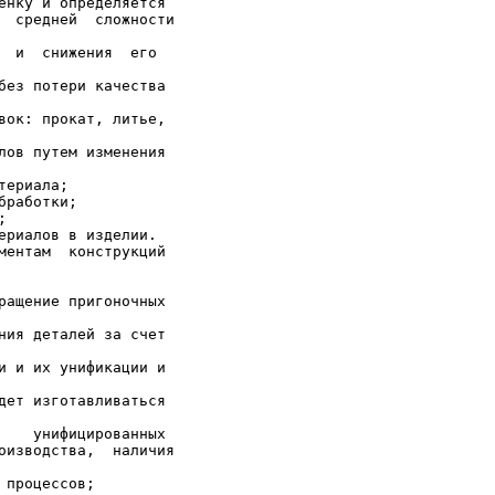
енку и определяется

  средней  сложности

  и  снижения  его

без потери качества

вок: прокат, литье,

лов путем изменения

ериала;

работки;



ериалов в изделии.

ментам  конструкций

ращение пригоночных

ния деталей за счет

и и их унификации и

дет изготавливаться

    унифицированных

оизводства,  наличия

процессов;
