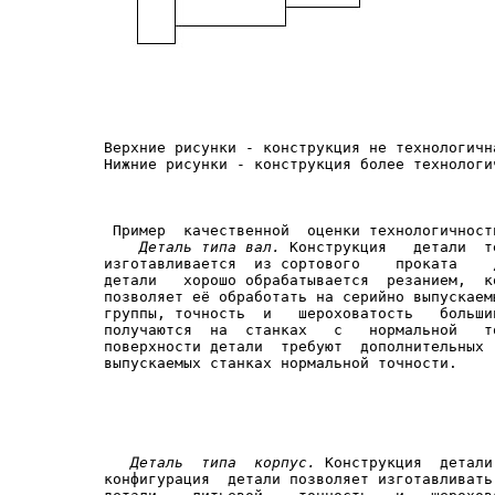
Верхние рисунки - конструкция не технологична
 Пример  качественной  оценки технологичности
Деталь типа вал.
 Конструкция   детали  т
изготавливается  из сортового    проката    
детали   хорошо обрабатывается  резанием,  к
позволяет её обработать на серийно выпускаем
группы, точность  и   шероховатость   больши
получаются  на  станках   с   нормальной   т
поверхности детали  требуют  дополнительных 
выпускаемых станках нормальной точности.

Деталь  типа  корпус.
 Конструкция  детали
конфигурация  детали позволяет изготавливать