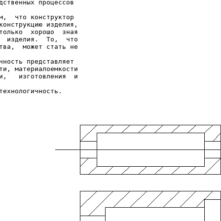
дственных процессов

м,  что конструктор

конструкцию изделия,

только  хорошо  зная

  изделия.  То,  что

тва,  может стать не

чность представляет

ти, материалоемкости

и,   изготовления  и
