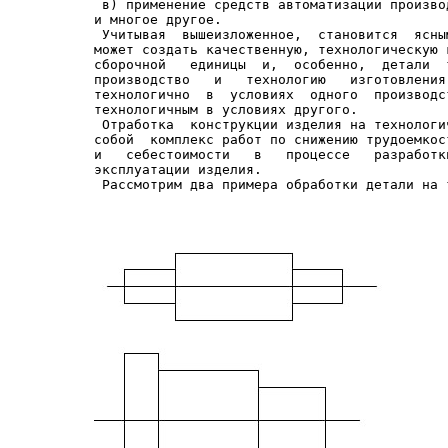
 в) применение средств автоматизации произво
и многое другое.

 Учитывая  вышеизложенное,  становится  ясны
может создать качественную, технологическую 
сборочной   единицы  и,  особенно,  детали  
производство   и   технологию   изготовления
технологично  в  условиях  одного  производс
технологичным в условиях другого.

 Отработка  конструкции изделия на технологи
собой  комплекс работ по снижению трудоемкос
и   себестоимости   в   процессе   разработк
эксплуатации изделия.
