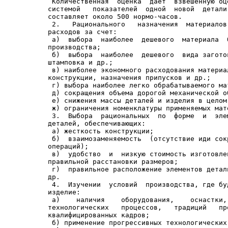
 Количественная  оценка  дает  взвешенную оц
системой   показателей  одной  новой  детали
составляет около 500 нормо-часов.

 2.   Рационального   назначения  материалов
расходов за счет:

 а)  выбора  наиболее  дешевого  материала  
производства;

 б)  выбора  наиболее  дешевого  вида загото
штамповка и др.;

 в) наиболее экономного расходования материа
конструкции, назначения припусков и др.;

 г) выбора наиболее легко обрабатываемого мат
 д) сокращения объема дорогой механической об
 е) снижения массы деталей и изделия в целом;
 ж) ограничения номенклатуры применяемых мат
 3.  Выбора  рациональных  по  форме  и  эле
деталей, обеспечивающих:

 а) жесткость конструкции;

 б)  взаимозаменяемость  (отсутствие иди сок
операций);

 в)  удобство  и  низкую стоимость изготовле
правильной расстановки размеров;

 г)  правильное расположение элементов детал
др.

 4.  Изучении  условий  производства, где бу
изделие:

 а)    наличия    оборудования,    оснастки,
технологических   процессов,   традиций   пр
квалифицированных кадров;

 б) применение прогрессивных технологических 