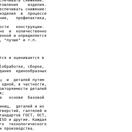
спечивать снижение:

товления    изделия.

еспечивать снижение:

изделия  в  процессе

ние,   профилактика,

ости   конструкции.

но  и  количественно

енной и определяется

тся и оценивается в

(обработке, сборке,

дания  единообразных

ц  и  деталей путем

 одной, в частности,

овторяемости деталей

;

а   основе  базовой

иниц,  деталей и их

тверстий, галтелей и

тандартов ГОСТ, ОСТ,

ISO и другие. Каждая

го  технологического

и производства.
