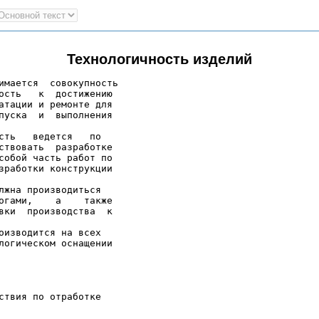
Технологичность изделий
имается  совокупность

ость   к  достижению

атации и ремонте для

пуска  и  выполнения

сть   ведется   по

ствовать  разработке

собой часть работ по

зработки конструкции

лжна производиться

огами,    а    также

вки  производства  к

оизводится на всех

логическом оснащении

ствия по отработке
