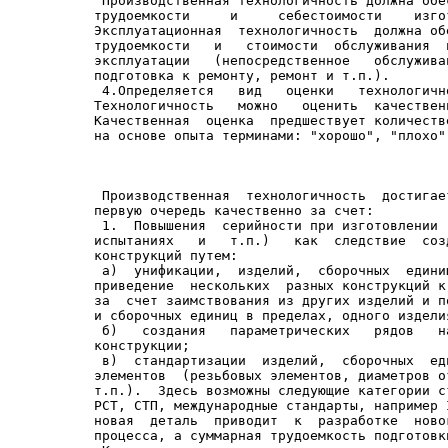
 Производственная технологичность должна обе
трудоемкости     и     себестоимости    изго
Эксплуатационная  технологичность  должна об
трудоемкости   и   стоимости  обслуживания  
эксплуатации   (непосредственное   обслужива
подготовка к ремонту, ремонт и т.п.).

 4.Определяется   вид   оценки   технологичн
Технологичность   можно   оценить  качествен
Качественная  оценка  предшествует количеств
 Производственная  технологичность  достигае
первую очередь качественно за счет:

 1.  Повышения  серийности при изготовлении 
испытаниях   и   т.п.)   как  следствие  соз
конструкций путем:

 а)  унификации,  изделий,  сборочных  едини
приведение  нескольких  разных конструкций к
за  счет заимствования из других изделий и п
и сборочных единиц в пределах, одного изделия
 б)   создания   параметрических   рядов   н
конструкции;

 в)  стандартизации  изделий,  сборочных  ед
элементов  (резьбовых элементов, диаметров о
т.п.).  Здесь возможны следующие категории с
РСТ, СТП, международные стандарты, например 
новая  деталь  приводит  к  разработке  ново
процесса, а суммарная трудоемкость подготовк