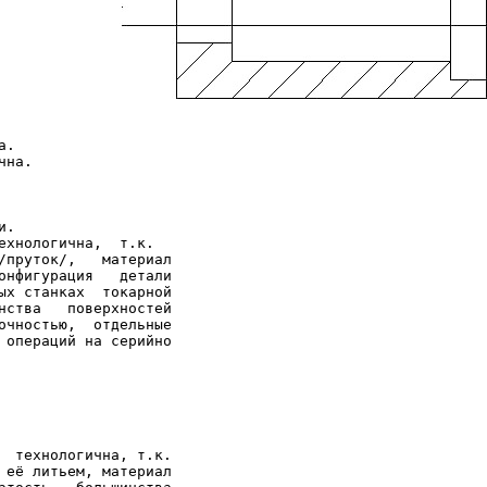
.

. 

ехнологична,  т.к.

/пруток/,   материал 

онфигурация   детали

ых станках  токарной

нства   поверхностей

очностью,  отдельные 

 операций на серийно 

  технологична, т.к.

 её литьем, материал
