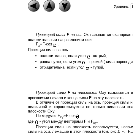
Уровень:
Проекцией силы
F
на ось
Ox называется скалярная 
положительным направлением оси:
F
=F·cos
.
x
Проекция силы на ось:
положительна, если угол
-острый;
равна нулю, если угол
- прямой ( сила перпенди
отрицательна, если угол
- тупой.
Проекцией силы
F
на плоскость
Oxy называется 
проекциями начала и конца силы
F
на эту плоскость.
В отличие от проекции силы на ось, проекция силы н
величиной и характеризуется не только числовым зн
плоскости Oxy.
По модулю F
=F·cos
,
xy
где
- угол между векторами
F
и
F
.
xy
Проекция силы на плоскость используется, напри
силы на оси, лежащие в этой плоскости (см. рис.): F
=F
x
x