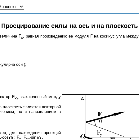
Проецирование силы на ось и на плоскость
величина F
, равная произведению ее модуля F на косинус угла между
x
кулярна оси );
вектор
F
, заключенный между
xy
а плоскость является векторной
ачением, но и направлением в
мер, для нахождения проекций
·cos
; F
=F
·sin
.
y
y
xy